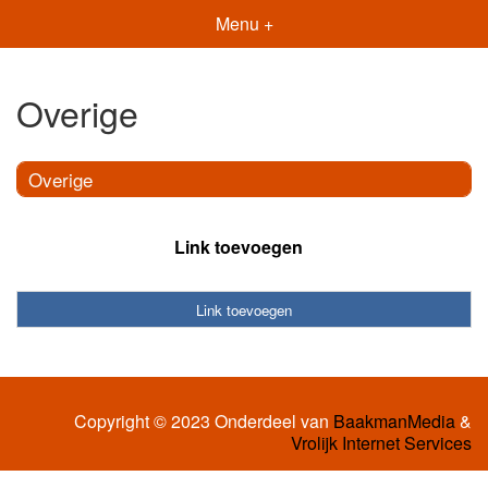
Menu +
Overige
Overige
Link toevoegen
Link toevoegen
Copyright © 2023 Onderdeel van
BaakmanMedia
&
Vrolijk Internet Services